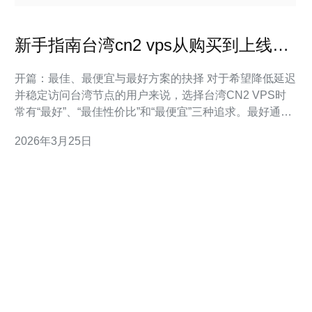
新手指南台湾cn2 vps从购买到上线的
网络调测与常见问题汇总
开篇：最佳、最便宜与最好方案的抉择 对于希望降低延迟
并稳定访问台湾节点的用户来说，选择台湾CN2 VPS时
常有“最好”、“最佳性价比”和“最便宜”三种追求。最好通常
指低延迟、稳定路由与较高带宽；最佳性价比是在稳定和
2026年3月25日
价格之间找到平衡；最便宜通常牺牲带宽或峰值性能但适
合测试或轻量应用。本文从购买流程、网络调测到上线常
见问题与解决方案，逐步讲解如何让