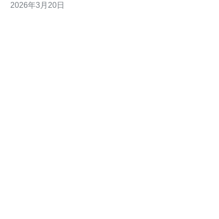
2026年3月20日
器、VPS或主机托管的用户，选择CN2线路能显著提升到
大陆或台湾的连通质量与用户体验。 套餐类型通常分为家
庭宽带、企业宽带与专线服务三类。