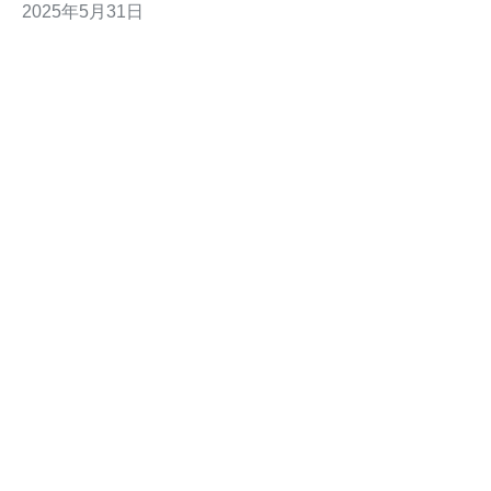
2025年5月31日
的服务，成为了许多用户的首选。 台湾VPS CN2网络采
用了优质的线路，具有卓越的国际出口带宽，保证了用户
在使用VP