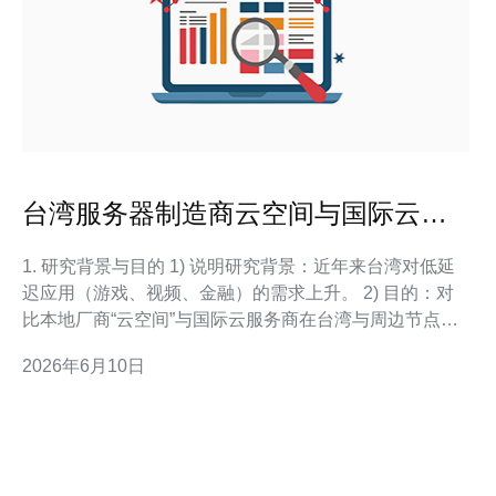
台湾服务器制造商云空间与国际云服
务商网络延迟对比研究
1. 研究背景与目的 1) 说明研究背景：近年来台湾对低延
迟应用（游戏、视频、金融）的需求上升。 2) 目的：对
比本地厂商“云空间”与国际云服务商在台湾与周边节点的
网络表现。 3) 关注指标：平均延迟、峰值延迟、丢包率
2026年6月10日
与抖动（Jitter）。 4) 相关技术覆盖：服务器/VPS/主机、
带宽、CDN、域名解析与DDoS防御。 5) 期望产出：给