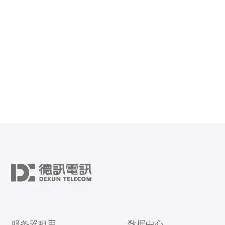
是其优惠价格。相比其他地区的服务器，台湾CN2服务器
的价格更加实惠，适
服务器租用
数据中心