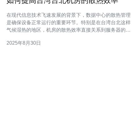
如何提高台湾台北机房的散热效率
在现代信息技术飞速发展的背景下，数据中心的散热管理
是确保设备正常运行的重要环节。特别是在台湾台北这样
气候湿热的地区，机房的散热效率直接关系到服务器的稳
定性和设备的寿命。本文将探讨几种有效提高台北机房散
2025年8月30日
热效率的策略。 首先，优化机房的布局是提升散热效率的
重要一步。合理的设备摆放可以减少热量的集中，促进空
气流通。建议将发热量较大的设备（如服务器、