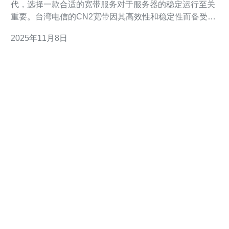
代，选择一款合适的宽带服务对于服务器的稳定运行至关
重要。台湾电信的CN2宽带因其高效性和稳定性而备受关
注。那么，台湾电信CN2宽带的价格到底是多少呢？根据
2025年11月8日
市场调查，CN2宽带的套餐价格从每月新台币1500元到
4000元不等，具体费用取决于用户选择的带宽和服务类
型。在众多选项中，最佳套餐往往是提