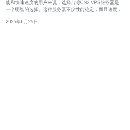
能和快速速度的用户来说，选择台湾CN2 VPS服务器是
一个明智的选择。这种服务器不仅性能稳定，而且速度
快，能够满足用户的各种需求。 台湾CN2 VPS服务器拥
2025年6月25日
有稳定的性能，能够保证用户在使用过程中不会遇到卡顿
或者延迟的情况。无论是进行网站建设、数据存储还是进
行大规模的数据