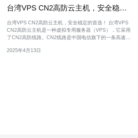
台湾VPS CN2高防云主机，安全稳定
的首选！
台湾VPS CN2高防云主机，安全稳定的首选！ 台湾VPS
CN2高防云主机是一种虚拟专用服务器（VPS），它采用
了CN2高防线路。CN2线路是中国电信旗下的一条高速线
路，具有出口带宽大、低延迟等特点，能够提供安全稳定
2025年4月13日
的网络环境。 首先，台湾VPS CN2高防云主机具有良好
的安全性。它采用了高防线路，可以有效抵御各种DDoS
攻击