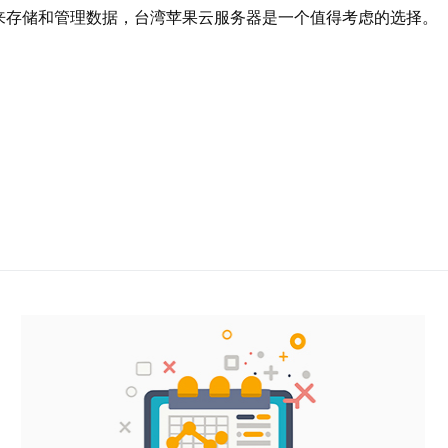
来存储和管理数据，台湾苹果云服务器是一个值得考虑的选择。