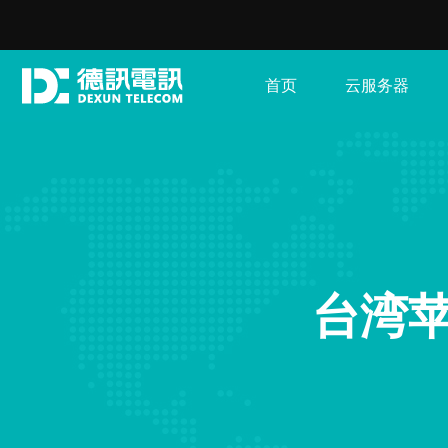
首页
云服务器
台湾