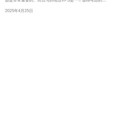
器是非常重要的。而台湾的电信VPS是一个值得考虑的选
择。 什么是VPS？ VPS，即虚拟专用服务器，是一种通
2025年4月25日
过虚拟化技术将一台物理服务器分割成多个独立的虚拟服
务器的服务。每个VPS拥有自己的操作系统和资源，可以
独立运行和管理。 为什么选择台