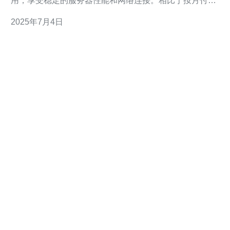
用，享受稳定的服务器性能和网络连接。相比于按月付费
的VPS，年付VPS在价格上更有优势，适合长期稳定使用
2025年7月4日
的用户。 1. 稳定的网络连接：台湾地区拥有优质的网络
基础设施，保障VPS的稳定性和可靠性。 2. 优越的服务
器性能：