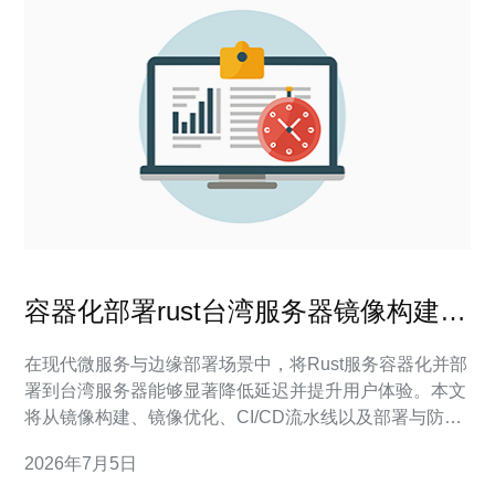
容器化部署rust台湾服务器镜像构建与
CI/CD流水线实践说明
在现代微服务与边缘部署场景中，将Rust服务容器化并部
署到台湾服务器能够显著降低延迟并提升用户体验。本文
将从镜像构建、镜像优化、CI/CD流水线以及部署与防护
策略进行逐步说明，并给出选购建议，便于在生产环境快
2026年7月5日
速落地。 镜像构建的第一步是确定编译目标。对于追求最