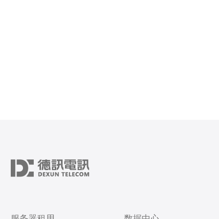
小镜像与最高性能的Rust项目，建议采用多阶段Docker构
建或使用静态链接（musl
服务器租用
数据中心