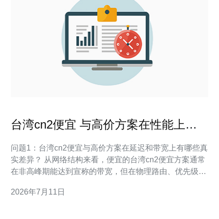
台湾cn2便宜 与高价方案在性能上的
真实差异评测
问题1：台湾cn2便宜与高价方案在延迟和带宽上有哪些真
实差异？ 从网络结构来看，便宜的台湾cn2便宜方案通常
在非高峰期能达到宣称的带宽，但在物理路由、优先级与
峰时调度上存在差距。高价方案多采用更优质的骨干直
2026年7月11日
连、更多中转点与专用带宽，所以在峰值时段维持带宽更
稳定、抖动和延迟更低。日常表现差异常见于高并发或跨
国访问场景：高价方案延迟更稳定（尤其到大