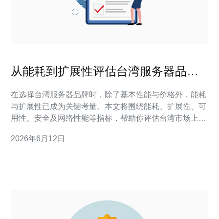
从能耗到扩展性评估台湾服务器品牌
排行前十名的关键指标
在选择台湾服务器品牌时，除了基本性能与价格外，能耗
与扩展性已成为关键考量。本文将围绕能耗、扩展性、可
用性、安全及网络性能等指标，帮助你评估台湾市场上排
行前十名的服务器品牌，并给出实际购买建议。 评估一款
2026年6月12日
服务器或主机服务时，应关注的核心指标包括：能耗与能
源效率（如PUE）、处理器与存储性能、纵向与横向扩展
能力、网络带宽与延迟、DDoS高防能力、运维