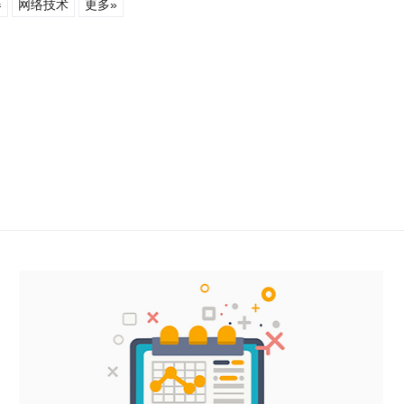
器
网络技术
更多»