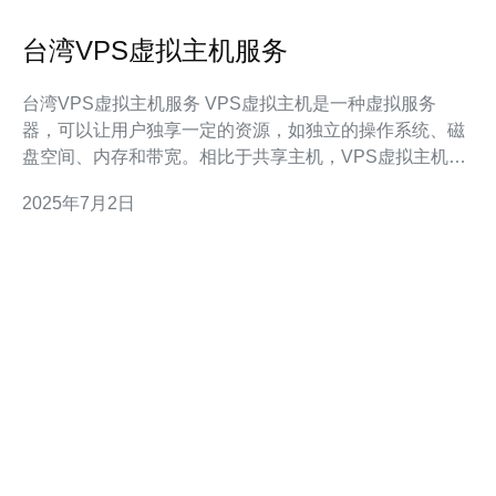
台湾VPS虚拟主机服务
台湾VPS虚拟主机服务 VPS虚拟主机是一种虚拟服务
器，可以让用户独享一定的资源，如独立的操作系统、磁
盘空间、内存和带宽。相比于共享主机，VPS虚拟主机更
加灵活和稳定，适合有一定技术需求的用户。 台湾VPS
2025年7月2日
虚拟主机服务有以下优势： 地理位置优势：台湾位于亚
洲，连接东亚和东南亚地区，适合在这些地区有用户群体
的网站。 网