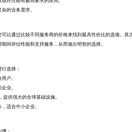
业或对性能有极高要求的应用。
复杂的业务需求。
您可以通过比较不同服务商的价格来找到最具性价比的选项。其
用期间评估性能和支持服务，从而做出明智的选择。
进行选择：
业用户。
的企业。
，提供强大的全球基础设施。
务，适合中小企业。
步骤：