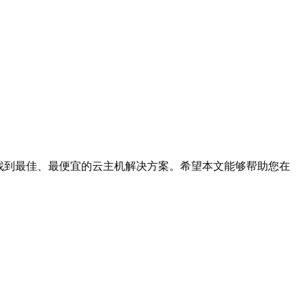
找到最佳、最便宜的云主机解决方案。希望本文能够帮助您在