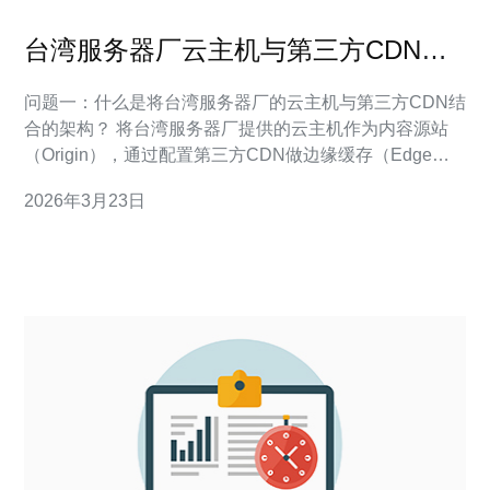
台湾服务器厂云主机与第三方CDN结
合提升内容分发效率
问题一：什么是将台湾服务器厂的云主机与第三方CDN结
合的架构？ 将台湾服务器厂提供的云主机作为内容源站
（Origin），通过配置第三方CDN做边缘缓存（Edge
Cache）与流量分发的架构。静态资源与可缓存接口由
2026年3月23日
CDN节点响应，动态请求回源到台湾云主机，从而降低源
站带宽与响应延迟，达到提升内容分发效率的目的。 问题
二：技术上如何实现整合与路