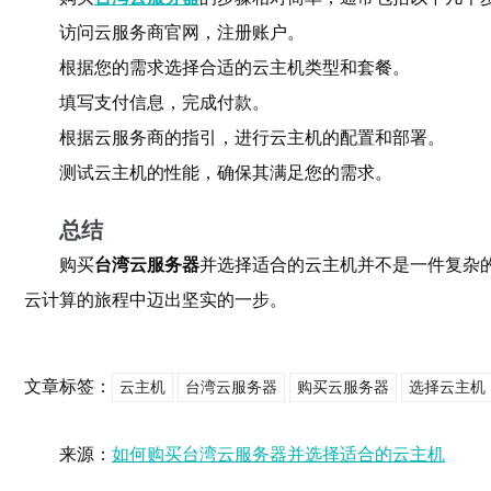
访问云服务商官网，注册账户。
根据您的需求选择合适的云主机类型和套餐。
填写支付信息，完成付款。
根据云服务商的指引，进行云主机的配置和部署。
测试云主机的性能，确保其满足您的需求。
总结
购买
台湾云服务器
并选择适合的云主机并不是一件复杂
云计算的旅程中迈出坚实的一步。
文章标签：
云主机
台湾云服务器
购买云服务器
选择云主机
来源：
如何购买台湾云服务器并选择适合的云主机