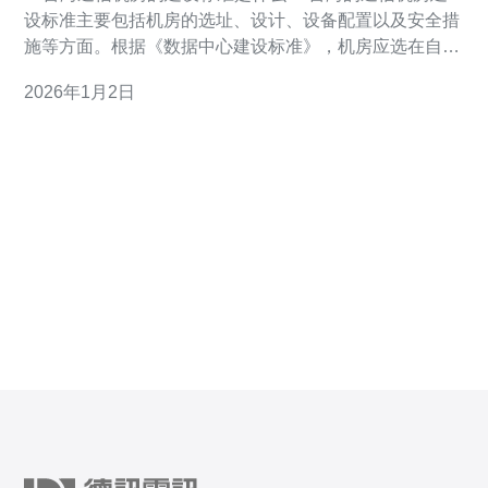
设标准主要包括机房的选址、设计、设备配置以及安全措
施等方面。根据《数据中心建设标准》，机房应选在自然
灾害风险较低的区域，并具备良好的防水、防火和防雷设
2026年1月2日
施。机房的设计应考虑到设备的散热、供电、网络接入等
因素，以确保设备的稳定运行。此外，机房内应配备UPS
不间断电源和备用发电机等设备，以保障