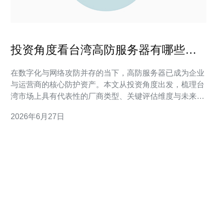
投资角度看台湾高防服务器有哪些品
牌未来发展潜力
在数字化与网络攻防并存的当下，高防服务器已成为企业
与运营商的核心防护资产。本文从投资角度出发，梳理台
湾市场上具有代表性的厂商类型、关键评估维度与未来增
长动力，帮助投资人判断哪些品牌具备长期发展潜力并提
2026年6月27日
出组合化的投资思路。 有多少類型的品牌在提供台湾的高
防服务器服務? 台湾市场上的提供者可大致分为几类：一
是大型电信商与数据中心运营商（例如本地三