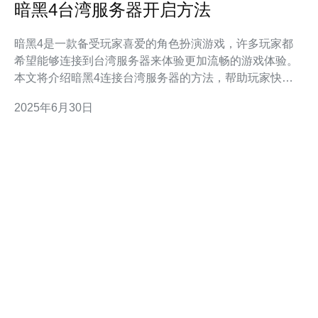
暗黑4台湾服务器开启方法
暗黑4是一款备受玩家喜爱的角色扮演游戏，许多玩家都
希望能够连接到台湾服务器来体验更加流畅的游戏体验。
本文将介绍暗黑4连接台湾服务器的方法，帮助玩家快速
开启游戏。 要连接到台湾服务器，首先需要下载一个
2025年6月30日
VPN软件。VPN可以帮助玩家修改IP地址，让玩家可以连
接到台湾服务器。常见的VPN软件有ExpressVPN、
NordVPN等，玩家可以根据自