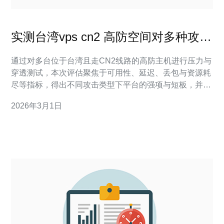
实测台湾vps cn2 高防空间对多种攻击
类型的防护效果
通过对多台位于台湾且走CN2线路的高防主机进行压力与
穿透测试，本次评估聚焦于可用性、延迟、丢包与资源耗
尽等指标，得出不同攻击类型下平台的强项与短板，并给
出实用的配置与运维建议以提升持续抗攻击能力。 测试中
2026年3月1日
包含了多少种常见攻击类型？ 本次实测覆盖的攻击向量包
括网络层与应用层：DDoS（大流量UDP/ICMP
Flood）、SYN/ACK类状态耗