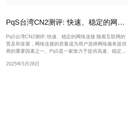
PqS台湾CN2测评: 快速、稳定的网络
连接
PqS台湾CN2测评: 快速、稳定的网络连接 随着互联网的
普及和发展，网络连接的质量成为用户选择网络服务提供
商的重要因素之一。PqS是一家致力于提供高速、稳定网
络连接的服务商，其在台湾CN2网络上表现如何呢？本文
2025年5月28日
将对PqS台湾CN2进行全面评测。 PqS在台湾CN2网络上
的连接速度非常快。无论是下载大文件、观看高清视频还
是进行