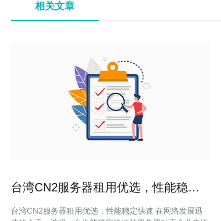
相关文章
台湾CN2服务器租用优选，性能稳定
快速
台湾CN2服务器租用优选，性能稳定快速 在网络发展迅