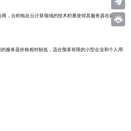
造商，台积电在云计算领域的技术积累使得其服务器在处理复
台湾的服务器价格相对较低，适合预算有限的小型企业和个人用