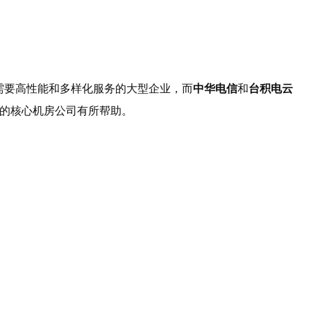
需要高性能和多样化服务的大型企业，而
中华电信
和
台积电云
的核心机房公司有所帮助。