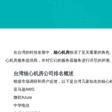
在台湾的科技发展中，
核心机房
扮演了至关重要的角色
心机房服务提供商，并对它们的服务器服务进行详尽的评测
台湾核心机房公司排名概述
根据市场调研和用户反馈，以下是台湾几家知名的核心
亚马逊AWS
微软Azure
中华电信