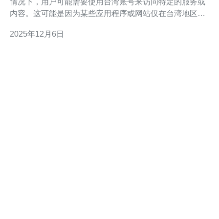
情况下，用户可能需要使用台湾账号来访问特定的服务或
内容。这可能是因为某些应用程序或网站仅在台湾地区提
供服务，或者由于地理限制，某些功能无法在其他地区使
2025年12月6日
用。切换到台湾账号可以帮助用户获得更好的访问体验，
享受当地服务。 问题二：切换到台湾账号的前提条件是什
么？ 在进行切换之前，需要确保以下几