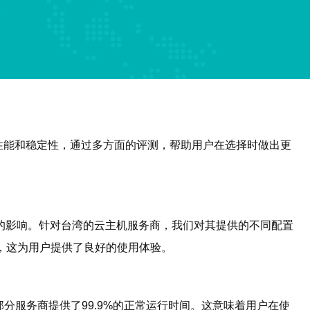
性能和稳定性，通过多方面的评测，帮助用户在选择时做出更
的影响。针对台湾的云主机服务商，我们对其提供的不同配置
，这为用户提供了良好的使用体验。
服务商提供了99.9%的正常运行时间。这意味着用户在使