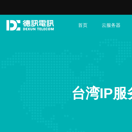
首页
云服务器
台湾IP