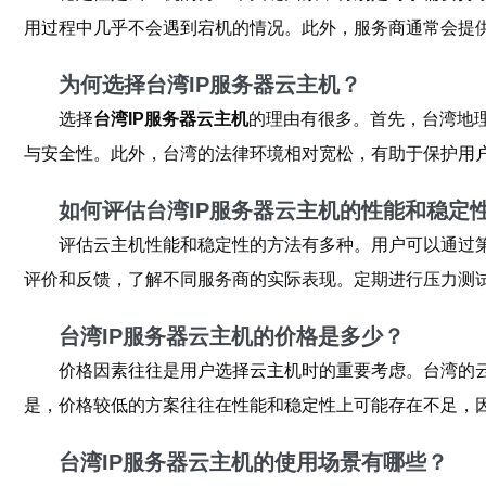
用过程中几乎不会遇到宕机的情况。此外，服务商通常会提
为何选择台湾IP服务器云主机？
选择
台湾IP服务器云主机
的理由有很多。首先，台湾地
与安全性。此外，台湾的法律环境相对宽松，有助于保护用
如何评估台湾IP服务器云主机的性能和稳定
评估云主机性能和稳定性的方法有多种。用户可以通过
评价和反馈，了解不同服务商的实际表现。定期进行压力测
台湾IP服务器云主机的价格是多少？
价格因素往往是用户选择云主机时的重要考虑。台湾的
是，价格较低的方案往往在性能和稳定性上可能存在不足，
台湾IP服务器云主机的使用场景有哪些？