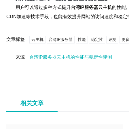
用户可以通过多种方式提升
台湾IP服务器云主机
的性能
CDN加速等技术手段，也能有效提升网站的访问速度和稳定
文章标签：
云主机
台湾IP服务器
性能
稳定性
评测
更多
来源：
台湾IP服务器云主机的性能与稳定性评测
相关文章