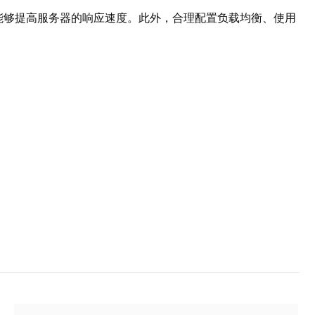
能够提高服务器的响应速度。此外，合理配置负载均衡、使用