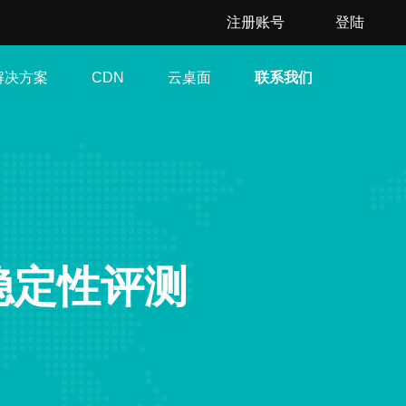
注册账号
登陆
解决方案
云桌面
联系我们
CDN
稳定性评测