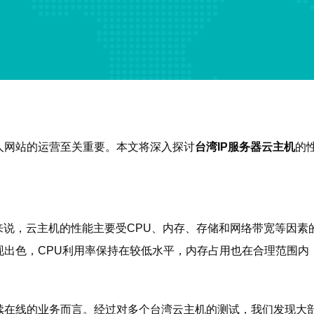
人网站的运营至关重要。本文将深入探讨
台湾IP服务器云主机
的
来说，云主机的性能主要受CPU、内存、存储和网络带宽等因素
现出色，CPU利用率保持在较低水平，内存占用也在合理范围内
在线的业务而言。经过对多个台湾云主机的测试，我们发现大部分