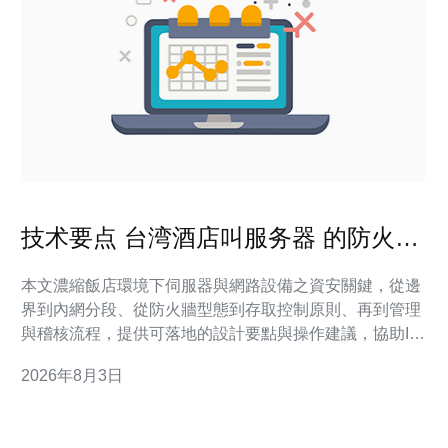
技术要点 台湾酒店叫服务器 的防火墙
与访问控制实务
本文濃縮飯店環境下伺服器與網路設備之資安關鍵，從邊
界到內網分段、從防火牆型態到存取控制原則、再到管理
與稽核流程，提供可落地的設計要點與操作建議，協助IT
團隊在維持服務可用性的同時降低風險。 哪個防火牆類型
2026年8月3日
最適合旅館伺服器的保護？ 在飯店場域，建議以次世代防
火牆（NGFW）或統合威脅管理（UTM）為主，結合傳統
狀態式過濾與應用層檢測。核心是對外