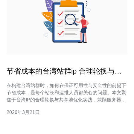
节省成本的台湾站群ip 合理轮换与共
享池优化实践
在构建台湾站群时，如何在保证可用性与安全性的前提下
节省成本，是每个站长和运维人员都关心的问题。本文聚
焦于台湾IP的合理轮换与共享池优化实践，兼顾服务器、
VPS、主机、域名、CDN和高防DDoS的技术考量，提供
2026年3月21日
可落地的思路与购买建议。 首先要认清成本构成：台湾
VPS或服务器的租用费用、域名和DNS管理、CDN加速
与高防DDoS防护，以及IP资源本