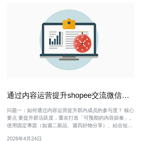
通过内容运营提升shopee交流微信群
台湾站成员转化与复购率
问题一：如何通过内容运营提升群内成员的参与度？ 核心
要点 要提升群活跃度，重在打造「可预期的內容節奏」。
使用固定專題（如週二新品、週四好物分享）、結合短訊
息與圖文直播連結，讓成員形成期待。透過內容运营建立
2026年4月24日
信任，降低沉默成本。 实操建议 每周設定日曆排程、用