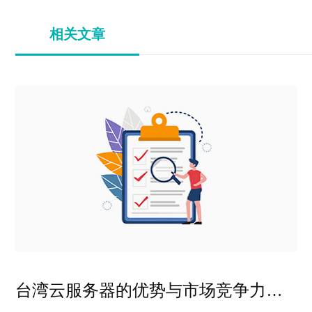
相关文章
台湾云服务器的优势与市场竞争力分