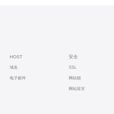
HOST
安全
域名
SSL
电子邮件
网站锁
网站容灾