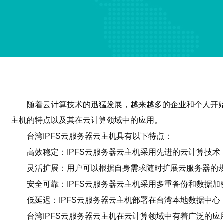
随着云计算技术的迅猛发展，越来越多的企业和个人开始
主机的特点以及其在云计算领域中的应用。
台湾IPFS云服务器云主机具有以下特点：
高效稳定：IPFS云服务器云主机采用先进的云计算技
灵活扩展：用户可以根据自身需求随时扩展云服务器的
安全可靠：IPFS云服务器云主机采用多重备份和数据
低延迟：IPFS云服务器云主机部署在台湾本地数据中
台湾IPFS云服务器云主机在云计算领域中有着广泛的应