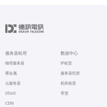
服务器租用
数据中心
物理服务器
IP租赁
裸金属
服务器托管
云服务器
机柜租赁
DDoS
带宽
CDN