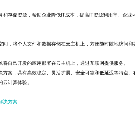
计算和存储资源，帮助企业降低IT成本，提高IT资源利用率。企
储空间，将个人文件和数据存储在云主机上，方便随时随地访问和
可以将自己开发的应用部署在云主机上，通过互联网提供服务。
解决方案，具有高效稳定、灵活扩展、安全可靠和低延迟等特点
的云计算体验。
解决方案