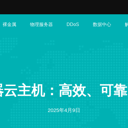
裸金属
物理服务器
数据中心
DDoS
务器云主机：高效、可
2025年4月9日