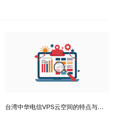
台湾中华电信VPS云空间的特点与优