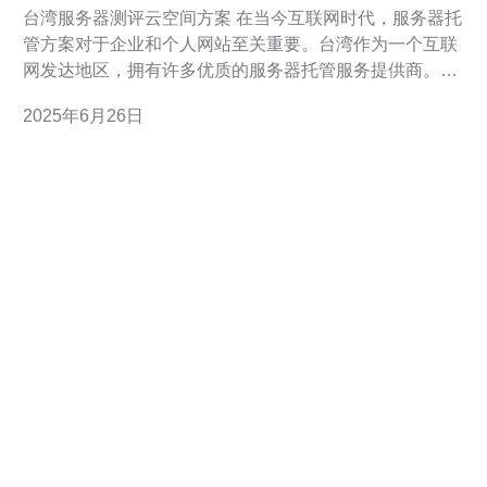
台湾服务器测评云空间方案 在当今互联网时代，服务器托
管方案对于企业和个人网站至关重要。台湾作为一个互联
网发达地区，拥有许多优质的服务器托管服务提供商。本
文将对台湾服务器测评云空间方案进行详细介绍和比较，
2025年6月26日
为您选择适合的云空间方案提供参考。 ABC云服务器是
一家知名的台湾服务器托管提供商，提供稳定可靠的云空
间方案。他们的服务器