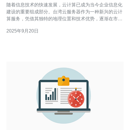
析
随着信息技术的快速发展，云计算已成为当今企业信息化
建设的重要组成部分。台湾云服务器作为一种新兴的云计
算服务，凭借其独特的地理位置和技术优势，逐渐在市场
上占据了一席之地。本文将深入分析台湾云服务器的优势
2025年9月20日
以及其在市场中的竞争力，帮助企业和个人用户更好地了
解这一领域。 首先，台湾云服务器的地理位置优势是其重
要竞争力之一。台湾位于东亚的中心地带，靠近