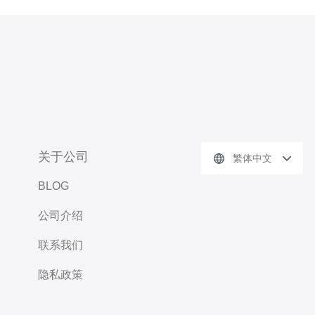
关于公司
繁体中文
BLOG
公司介绍
联系我们
隐私政策