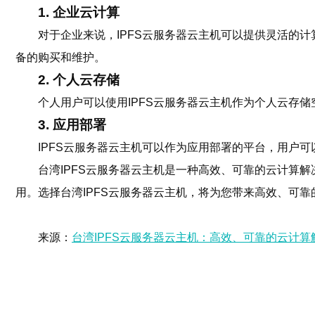
1. 企业云计算
对于企业来说，IPFS云服务器云主机可以提供灵活的
备的购买和维护。
2. 个人云存储
个人用户可以使用IPFS云服务器云主机作为个人云存
3. 应用部署
IPFS云服务器云主机可以作为应用部署的平台，用户
台湾IPFS云服务器云主机是一种高效、可靠的云计算
用。选择台湾IPFS云服务器云主机，将为您带来高效、可靠
来源：
台湾IPFS云服务器云主机：高效、可靠的云计算