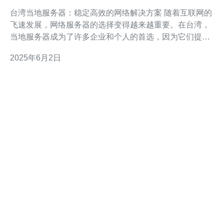
决方案
台湾当地服务器：稳定高效的网络解决方案 随着互联网的
飞速发展，网络服务器的选择变得越来越重要。在台湾，
当地服务器成为了许多企业和个人的首选，因为它们提供
了稳定高效的网络解决方案。本文将探讨台湾当地服务器
2025年6月2日
的优势以及为什么它们如此受欢迎。 台湾当地服务器有许
多优势，其中最重要的是稳定性和高效性。台湾地理位置
优越，地震少，气候温和，