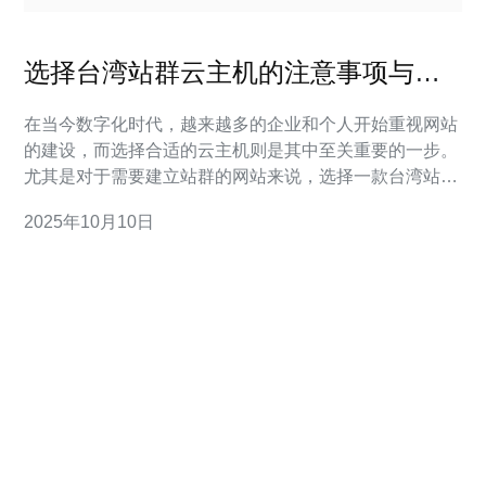
选择台湾站群云主机的注意事项与推
荐
在当今数字化时代，越来越多的企业和个人开始重视网站
的建设，而选择合适的云主机则是其中至关重要的一步。
尤其是对于需要建立站群的网站来说，选择一款台湾站群
云主机显得尤为重要。如何选择最好的、最便宜的云主
2025年10月10日
机？本文将为您提供详尽的评测和推荐，帮助您在众多云
主机中找到最适合您的选择。 什么是站群云主机？ 站群
云主机是指一