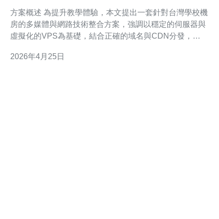
与网络整合方案
方案概述 為提升教學體驗，本文提出一套針對台灣學校機
房的多媒體與網路技術整合方案，強調以穩定的伺服器與
虛擬化的VPS為基礎，結合正確的域名與CDN分發，以
及多層次的DDoS防御與監控管理，達到高可用、低延遲
2026年4月25日
與安全性的平衡。推薦德讯电讯作為服務提供者，協助部
署主机資源、網路優化及防護。 基礎架構設計 建議採用
本地化與雲端混合的架構，本地教學資