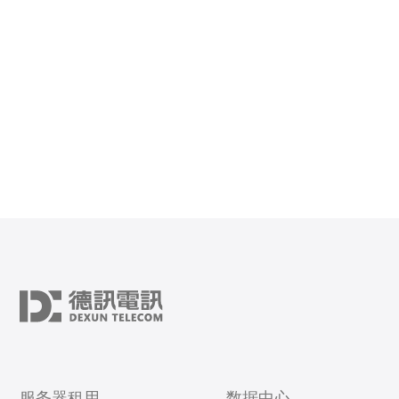
恶意软件等网络安全威胁。 稳定性高：采用高性能硬件设
服务器租用
数据中心