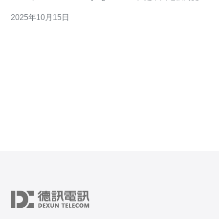
网络质量而建立的高质量传输网络，具有低延迟、高稳定
2025年10月15日
性和优质的国际带宽。双向CN2虚拟主机不仅支持国内用
户的访问，同时也优化了国际访问的速度，特别适合需要
跨境业务的