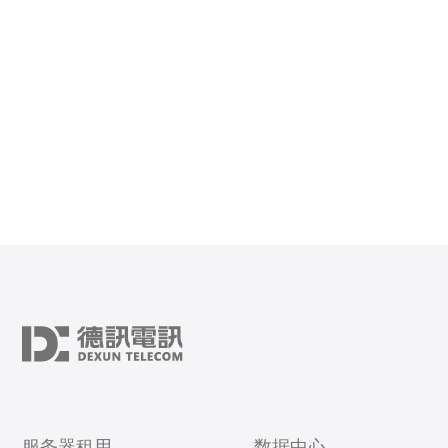
输速度的提升也推动了VPS的需求，企业能够更高效地处
理数据和应用。 2. 韩国
服务器租用
数据中心