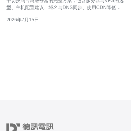
中切换到台湾服务器的完整方案，包含服务器与VPS的选
型、主机配置建议、域名与DNS同步、使用CDN降低分
发延迟、部署DDoS防御与多点备援的网络技术策略，确
2026年7月15日
保活动时间表、补丁分发与语音/战网连接的同步与稳定。
前期准备与服务器选型 切换至台湾服