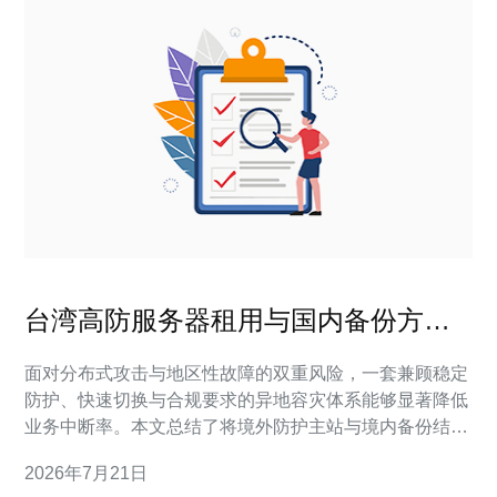
台湾高防服务器租用与国内备份方案
如何做到多地容灾联动
面对分布式攻击与地区性故障的双重风险，一套兼顾稳定
防护、快速切换与合规要求的异地容灾体系能够显著降低
业务中断率。本文总结了将境外防护主站与境内备份结合
的关键要素，包括网络与数据同步策略、流量清洗与切换
2026年7月21日
机制、监控与演练流程以及成本与合规考量，帮助运维和