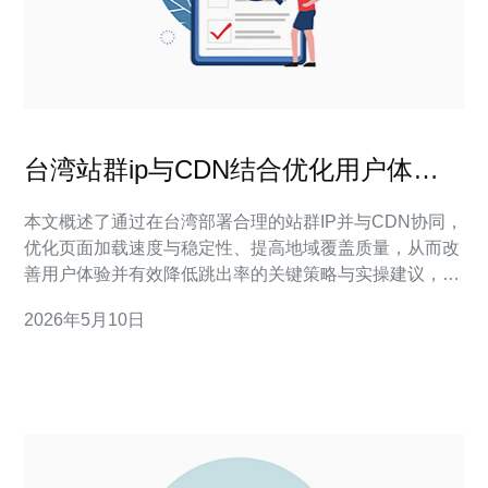
台湾站群ip与CDN结合优化用户体验
与降低跳出率的操作建议
本文概述了通过在台湾部署合理的站群IP并与CDN协同，
优化页面加载速度与稳定性、提高地域覆盖质量，从而改
善用户体验并有效降低跳出率的关键策略与实操建议，包
含节点选择、路由策略、缓存配置与监控方法，便于技术
2026年5月10日
与运营团队快速落地。 在哪些情况下需要在台湾使用站群
IP结合CDN? 当目标用户主要集中在台湾或大中华圈东部
地区，且发现访问延迟、丢包或线路